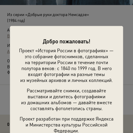
Из серии «Добрые руки доктора Немсадзе»
(1984 год)
Автор:
Владимир Вяткин
Добро пожаловать!
Источники:
Проект «История России в фотографиях» —
Архив Владимира Вяткина
это собрание фотоснимков, сделанных
О фотографии:
на территории России в течение почти
Выставка
«Добрые руки доктора Немсадзе»
с этой
полутора веков: с 1840 по 1999 год. В него
фотографией.
входят фотографии на разные темы
из музейных архивов и личных коллекций.
Рассматривайте снимки, создавайте
выставки и делитесь фотографиями
Расскажите друзьям об этом фото
из домашних альбомов — давайте вместе
составлять фотолетопись страны.
Проект разработан при поддержке Яндекса
и Министерства культуры Российской
0 комментариев
Федерации.