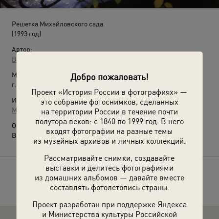
Решетка Михайловского сада
(1993 год)
Автор:
Всеволод Тарасевич
Место съемки:
Добро пожаловать!
г. Санкт-Петербург
Проект «История России в фотографиях» —
Источники:
это собрание фотоснимков, сделанных
МАММ / МДФ
на территории России в течение почти
полутора веков: с 1840 по 1999 год. В него
О фотографии:
входят фотографии на разные темы
Выставка
«Настроение – Петербург»
с этой фотографией.
из музейных архивов и личных коллекций.
Рассматривайте снимки, создавайте
выставки и делитесь фотографиями
Расскажите друзьям об этом фото
из домашних альбомов — давайте вместе
составлять фотолетопись страны.
Проект разработан при поддержке Яндекса
и Министерства культуры Российской