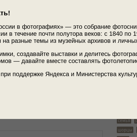
ть!
оссии в фотографиях» — это собрание фотосни
ии в течение почти полутора веков: с 1840 по 1
 на разные темы из музейных архивов и личны
имки, создавайте выставки и делитесь фотогр
мов — давайте вместе составлять фотолетопи
Источни
 при поддержке Яндекса и Министерства культу
Музей-з
да: свадебный обряд»
с этой фотографией.
Теги
семейный
семья
шорцы