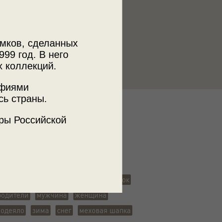
мков, сделанных
999 год. В него
х коллекций.
афиями
сь страны.
к
ры Российской
аповедник «Томская Писаница»
 портрет
новорожденный
ребенок
родители
мужчина
женщина
одеяло
зима
снег
меховая шапка