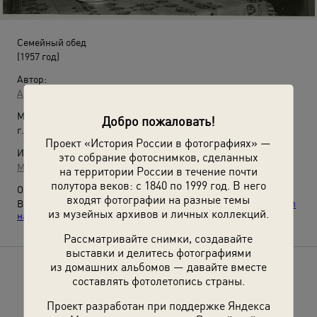
Семейный обед
(1957 год)
Автор:
Аркадий Шайхет
Место съемки:
Добро пожаловать!
г. Москва
Проект «История России в фотографиях» —
Источники:
это собрание фотоснимков, сделанных
МАММ / МДФ
на территории России в течение почти
полутора веков: с 1840 по 1999 год. В него
О фотографии:
входят фотографии на разные темы
Выставки
«Из жизни непростого советского человека»
и
«Суп
из музейных архивов и личных коллекций.
насущный»
с этой фотографией.
Рассматривайте снимки, создавайте
выставки и делитесь фотографиями
из домашних альбомов — давайте вместе
Расскажите друзьям об этом фото
составлять фотолетопись страны.
Проект разработан при поддержке Яндекса