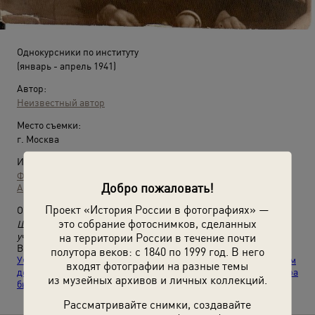
Однокурсники по институту
(январь - апрель 1941)
Автор:
Неизвестный автор
Место съемки:
г. Москва
Источники:
Фотографии пользователей russiainphoto.ru
Добро пожаловать!
Архив Сергея Медведева
Проект «История России в фотографиях» —
О фотографии:
это собрание фотоснимков, сделанных
Шаргородская (слева), Гоша Бенедиктов и Мария Медведева
учились вместе в техникуме и институте.
на территории России в течение почти
Выставки
«Фотоальбом защитницы Отечества. Часть 2.
полутора веков: с 1840 по 1999 год. В него
Учиться и работать – все в полную силу. Удивительной во всем
входят фотографии на разные темы
девушке Марии Медведевой посвящается»
и
«Часть 5. "Завтра
из музейных архивов и личных коллекций.
была война"»
с этой фотографией.
Рассматривайте снимки, создавайте