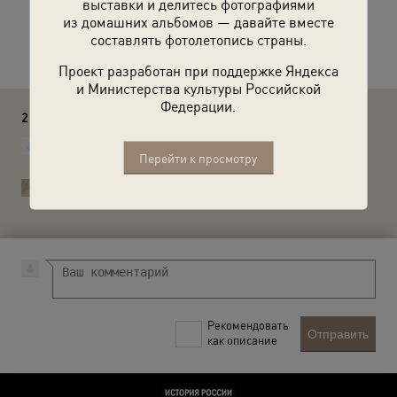
выставки и делитесь фотографиями
из домашних альбомов — давайте вместе
Расскажите друзьям об этом фото
составлять фотолетопись страны.
Проект разработан при поддержке Яндекса
и Министерства культуры Российской
Федерации.
2 комментария
Медведев Сергей
Перейти к просмотру
Прошу исправить-слева Шаргородская.
История России в фотографиях
Медведев Сергей, исправили.
Рекомендовать
Отправить
как описание