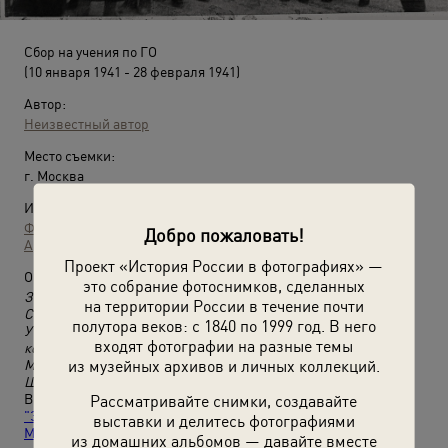
Сбор на учения по ГО
(10 января 1941 - 28 февраля 1941)
Автор:
Неизвестный автор
Место съемки:
г. Москва
Источники:
Фотографии пользователей russiainphoto.ru
Добро пожаловать!
Архив Сергея Медведева
Проект «История России в фотографиях» —
О фотографии:
это собрание фотоснимков, сделанных
Зимой в начале 1941 года при участии сотрудников ЦНИИ
на территории России в течение почти
Связи проводилось учение по Гражданской Обороне (ГО).
полутора веков: с 1840 по 1999 год. В него
Учения проходили около райкома ВКП(б). Справа – секретарь
входят фотографии на разные темы
комитета комсомола института, техник одной из лабораторий
из музейных архивов и личных коллекций.
Мария Андреевна Медведева. Слева, смотрит на нас, Ш. Я.
Шаргородская.
Рассматривайте снимки, создавайте
Выставка
«Фотоальбом защитницы Отечества. Часть 5.
"Завтра была война". Удивительной во всем девушке Марии
выставки и делитесь фотографиями
Медведевой посвящается»
с этой фотографией.
из домашних альбомов — давайте вместе