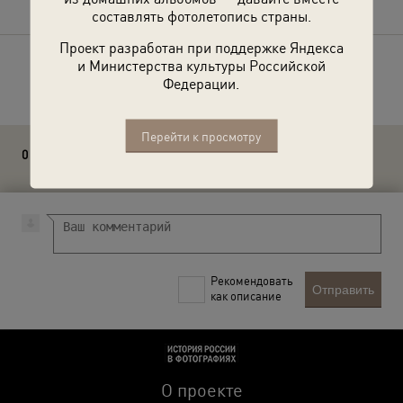
составлять фотолетопись страны.
Проект разработан при поддержке Яндекса
и Министерства культуры Российской
Расскажите друзьям об этом фото
Федерации.
Перейти к просмотру
0 комментариев
Рекомендовать
Отправить
как описание
О проекте