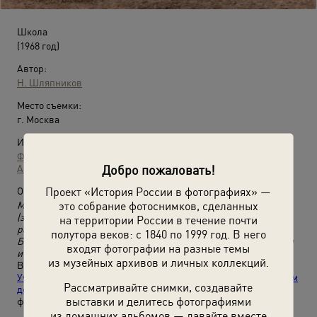
Школа
(1968 год)
Автор:
Н. Шляпников
Место съемки:
г. Москва
Источники:
Фотографии пользователей russiainphoto.ru
Добро пожаловать!
Архив Сергея Медведева
Проект «История России в фотографиях» —
О фотографии:
это собрание фотоснимков, сделанных
Мария Медведева училась с 1930 года в средней школы № 10
(затем №426) Сталинского района Москвы, которая
на территории России в течение почти
располагалась на углу пересечения Зверинецкой и
полутора веков: с 1840 по 1999 год. В него
Борисовской улиц. В 1935 она оканчила 7 классов этой школы
входят фотографии на разные темы
и поступила в политехникум связи им. Подбельского.
из музейных архивов и личных коллекций.
Выставка
«Фотоальбом защитницы Отечества. Часть 2.
Учиться и работать – все в полную силу. Удивительной во всем
Рассматривайте снимки, создавайте
девушке Марии Медведевой посвящается»
с этой
выставки и делитесь фотографиями
фотографией.
из домашних альбомов — давайте вместе