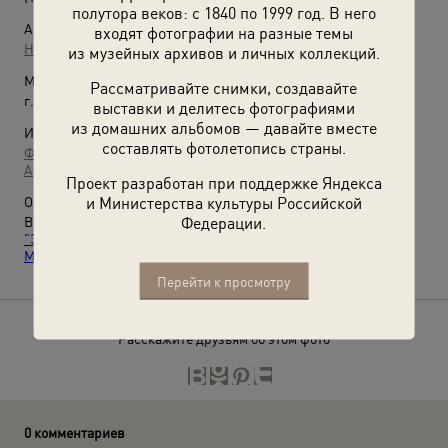
полутора веков: с 1840 по 1999 год. В него
Автор:
входят фотографии на разные темы
Неизвестный автор
из музейных архивов и личных коллекций.
Место съемки:
Рассматривайте снимки, создавайте
г. Москва
выставки и делитесь фотографиями
из домашних альбомов — давайте вместе
Источники:
составлять фотолетопись страны.
Фотографии пользователей russiainphoto.ru
Архив Сергея Медведева
Проект разработан при поддержке Яндекса
и Министерства культуры Российской
О фотографии:
Федерации.
Выставка
«Фотоальбом защитницы Отечества. Часть 5.
"Завтра была война". Удивительной во всем девушке Марии
Медведевой посвящается»
с этой фотографией.
Перейти к просмотру
Расскажите друзьям об этом фото
0 комментариев