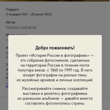
Подруги
(1 января 1941 - 20 июня 1941)
Автор:
Неизвестный автор
Место съемки:
г. Москва
Добро пожаловать!
Источники:
Фотографии пользователей russiainphoto.ru
Проект «История России в фотографиях» —
Архив Сергея Медведева
это собрание фотоснимков, сделанных
на территории России в течение почти
О фотографии:
полутора веков: с 1840 по 1999 год. В него
В гостях у Марии Медведевой ее подруга по учебе и работе
Шаргородская.
входят фотографии на разные темы
Выставка
«Фотоальбом защитницы Отечества. Часть 5.
из музейных архивов и личных коллекций.
"Завтра была война". Удивительной во всем девушке Марии
Медведевой посвящается»
с этой фотографией.
Рассматривайте снимки, создавайте
выставки и делитесь фотографиями
из домашних альбомов — давайте вместе
составлять фотолетопись страны.
Расскажите друзьям об этом фото