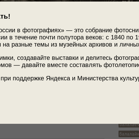
ть!
оссии в фотографиях» — это собрание фотосни
ии в течение почти полутора веков: с 1840 по 1
 на разные темы из музейных архивов и личны
имки, создавайте выставки и делитесь фотогр
Источни
мов — давайте вместе составлять фотолетопи
Фотограф
 при поддержке Яндекса и Министерства культу
Архив Е
тарой - Михаил Филиппович Блинов.
рай, гармонь!»
и видео
«Байка о балалайке»
Теги
группова
балалае
балалай