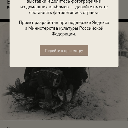
В
выставки и делитесь фотографиями
пионерском лагере. 1938 год. Автор: Георгий Липскеров.
из домашних альбомов — давайте вместе
Бурят-Монгольская АССР.
составлять фотолетопись страны.
Проект разработан при поддержке Яндекса
и Министерства культуры Российской
Федерации.
Перейти к просмотру