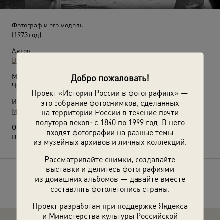
Фотограф и его модель
(1973 год)
Автор:
Виктор Ершов
Место съемки:
Добро пожаловать!
Чувашская АССР, г. Чебоксары
Проект «История России в фотографиях» —
Источники:
это собрание фотоснимков, сделанных
МАММ / МДФ
на территории России в течение почти
полутора веков: с 1840 по 1999 год. В него
О фотографии:
входят фотографии на разные темы
Выставка
«Путешествие в Чувашию»
с этой фотографией.
из музейных архивов и личных коллекций.
Рассматривайте снимки, создавайте
выставки и делитесь фотографиями
Расскажите друзьям об этом фото
из домашних альбомов — давайте вместе
составлять фотолетопись страны.
Проект разработан при поддержке Яндекса
и Министерства культуры Российской