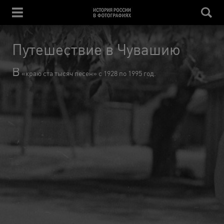
Путешествие в Чувашию
В
«краю ста тысяч песен» с 1928 по 1995 год.