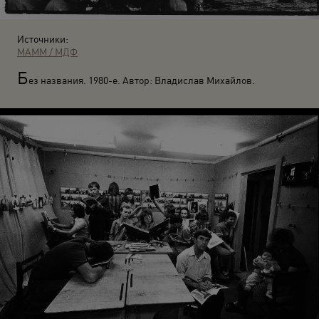
Источники:
МАММ / МДФ
Б
ез названия. 1980-е. Автор: Владислав Михайлов.