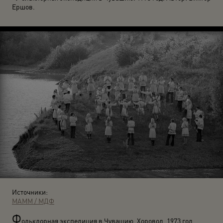
Ершов.
Источники:
МАММ / МДФ
Ф
ольклорная экспедиция в Чувашию. Хоровод. 1973 год.