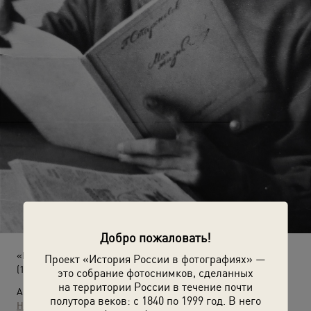
Добро пожаловать!
«Принимая творческий опыт»
Проект «История России в фотографиях» —
(1947 год)
это собрание фотоснимков, сделанных
на территории России в течение почти
Автор:
полутора веков: с 1840 по 1999 год. В него
Неизвестный автор