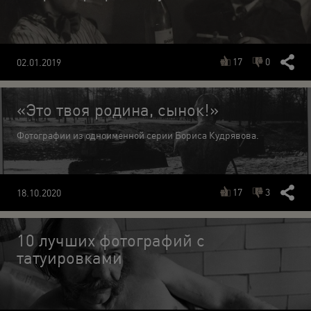
17
0
02.01.2019
«Это твоя родина, сынок!»
Фотографии из одноименной серии Бориса Кудрявова.
17
3
18.10.2020
10 лучших фотографий с
татуировками