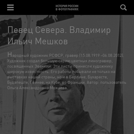
Певец Севера. Владимир
Ильич Мешков
Н
ародный художник РСФСР, гравер (15.08.1919 –06.08.2012).
Художник создал большую серию цветных линогравюр,
посвященных Эвенкии. Эти листы принесли художнику
широкую известность. Его работы побывали не только на
выставках нашей страны, но и в Берлине, Бухаресте,
Будапеште, Гвинее, на Кубе, во Франции. Автор: пользователь
Ольга Александровна Можаева.