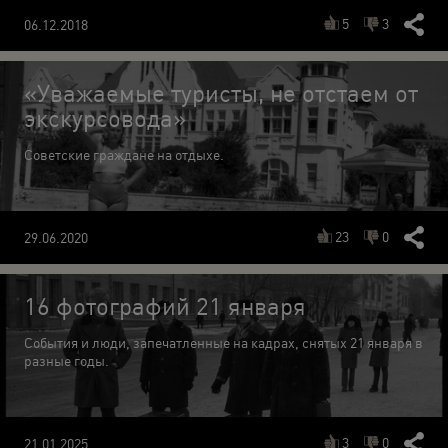
5
3
06.12.2018
«Уважаемые туристы, не отстаем от
экскурсовода»
Советские граждане на отдыхе.
23
0
29.06.2020
16 фотографий 21 января
События и люди, запечатленные на кадрах, снятых 21 января в
разные годы.
3
0
21.01.2025