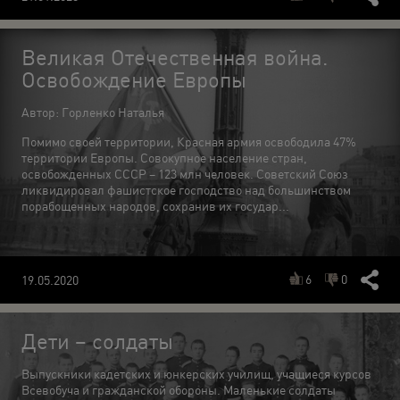
Великая Отечественная война.
Освобождение Европы
Автор: Горленко Наталья
Помимо своей территории, Красная армия освободила 47%
территории Европы. Совокупное население стран,
освобожденных СССР – 123 млн человек. Советский Союз
ликвидировал фашистское господство над большинством
порабощенных народов, сохранив их государ...
6
0
19.05.2020
Дети – солдаты
Выпускники кадетских и юнкерских училищ, учащиеся курсов
Всевобуча и гражданской обороны. Маленькие солдаты