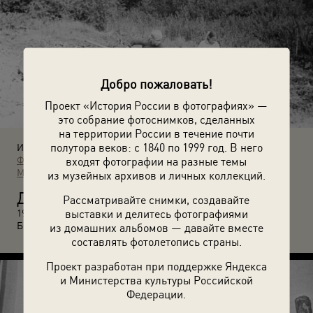
Добро пожаловать!
Проект «История России в фотографиях» —
это собрание фотоснимков, сделанных
на территории России в течение почти
полутора веков: с 1840 по 1999 год. В него
Источники:
входят фотографии на разные темы
Фотографии пользователей russiainphoto.ru
Архив Ольги
Можаевой
из музейных архивов и личных коллекций.
Д
Рассматривайте снимки, создавайте
очь Ирина с племянником Александром Можаевым. Июль
выставки и делитесь фотографиями
1964 года. Неизвестный автор. Красноярский край,
Бирилюсский район.
из домашних альбомов — давайте вместе
составлять фотолетопись страны.
Проект разработан при поддержке Яндекса
и Министерства культуры Российской
Федерации.