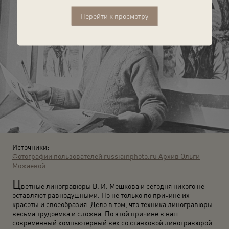
Перейти к просмотру
Источники:
Фотографии пользователей russiainphoto.ru
Архив Ольги
Можаевой
Ц
ветные линогравюры В. И. Мешкова и сегодня никого не
оставляют равнодушными. Но не только по причине их
красоты и своеобразия. Дело в том, что техника линогравюры
весьма трудоемка и сложна. По этой причине в наш
современный компьютерный век со станковой линогравюрой