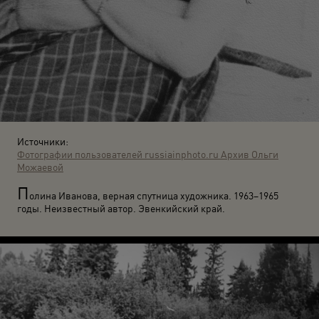
Источники:
Фотографии пользователей russiainphoto.ru
Архив Ольги
Можаевой
П
олина Иванова, верная спутница художника. 1963–1965
годы. Неизвестный автор. Эвенкийский край.