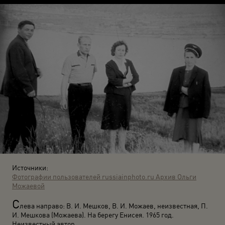
Источники:
Фотографии пользователей russiainphoto.ru
Архив Ольги
Можаевой
С
лева направо: В. И. Мешков, В. И. Можаев, неизвестная, П.
И. Мешкова (Можаева). На берегу Енисея. 1965 год.
Неизвестный автор.