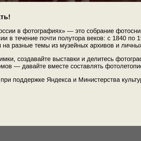
ть!
оссии в фотографиях» — это собрание фотосни
ии в течение почти полутора веков: с 1840 по 1
 на разные темы из музейных архивов и личны
имки, создавайте выставки и делитесь фотогр
мов — давайте вместе составлять фотолетопи
Источни
 при поддержке Яндекса и Министерства культу
МАММ /
ные»
с этой фотографией.
Теги
дерево