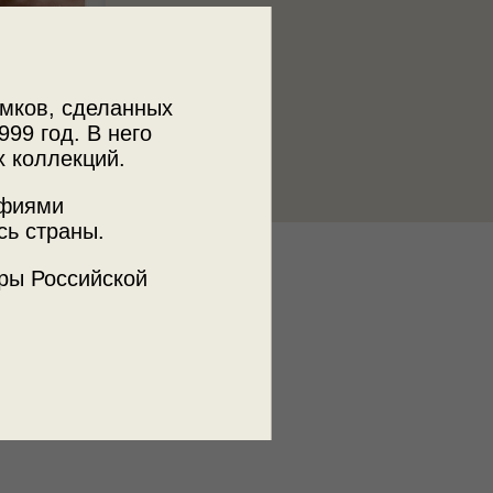
мков, сделанных
999 год. В него
х коллекций.
афиями
сь страны.
к
ры Российской
 МДФ
пень
щенок