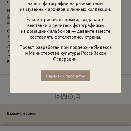
г. Одесса
входят фотографии на разные темы
из музейных архивов и личных коллекций.
Источники:
Фотографии пользователей russiainphoto.ru
Рассматривайте снимки, создавайте
Архив Ивана Владимировича Егорова
выставки и делитесь фотографиями
из домашних альбомов — давайте вместе
О фотографии:
составлять фотолетопись страны.
12 февраля 1929 года Лев Троцкий из порта Одессы с
паспортом на фамилию Седов вместе с женой и сыном Львом
Проект разработан при поддержке Яндекса
Седовым в сопровождении сотрудников ОГПУ был выслан в
Константинополь на пароходе «Ильич» (бывший «Николай
и Министерства культуры Российской
II)».
Федерации.
Выставка
«Для спасения утопающих»
с этой фотографией.
Перейти к просмотру
Расскажите друзьям об этом фото
0 комментариев