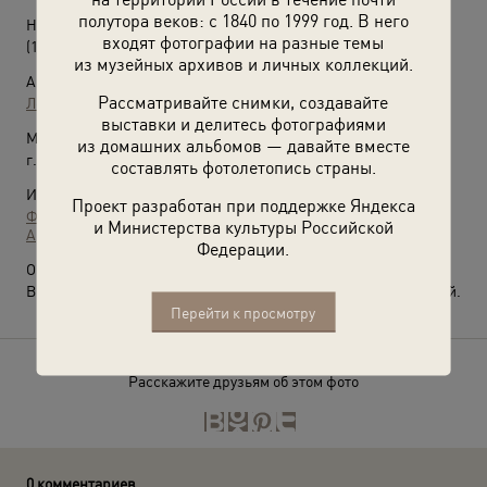
полутора веков: с 1840 по 1999 год. В него
Николай Вячеславович Расторгуев
входят фотографии на разные темы
(1991 год)
из музейных архивов и личных коллекций.
Автор:
Рассматривайте снимки, создавайте
Лев Медведев
выставки и делитесь фотографиями
Место съемки:
из домашних альбомов — давайте вместе
г. Москва
составлять фотолетопись страны.
Источники:
Проект разработан при поддержке Яндекса
Фотографии пользователей russiainphoto.ru
и Министерства культуры Российской
Архив Льва Медведева
Федерации.
О фотографии:
Выставка
«Николай Расторгуев, 1991 год»
с этой фотографией.
Перейти к просмотру
Расскажите друзьям об этом фото
0 комментариев