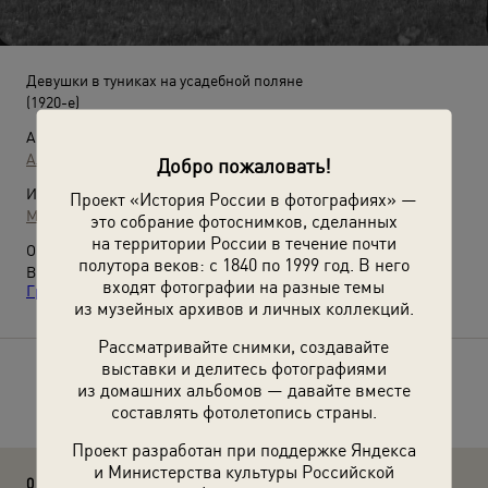
Девушки в туниках на усадебной поляне
(1920-е)
Автор:
Александр Гринберг
Добро пожаловать!
Источники:
Проект «История России в фотографиях» —
МАММ / МДФ
это собрание фотоснимков, сделанных
на территории России в течение почти
О фотографии:
полутора веков: с 1840 по 1999 год. В него
Выставка
«Жертва ню. Эротические снимки Александра
входят фотографии на разные темы
Гринберга»
с этой фотографией.
из музейных архивов и личных коллекций.
Рассматривайте снимки, создавайте
выставки и делитесь фотографиями
Расскажите друзьям об этом фото
из домашних альбомов — давайте вместе
составлять фотолетопись страны.
Проект разработан при поддержке Яндекса
и Министерства культуры Российской
0 комментариев