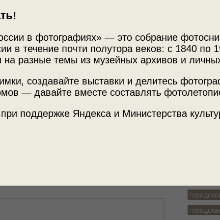
ть!
оссии в фотографиях» — это собрание фотосни
ии в течение почти полутора веков: с 1840 по 1
 на разные темы из музейных архивов и личны
Источни
имки, создавайте выставки и делитесь фотогр
Медиа-х
мов — давайте вместе составлять фотолетопи
 при поддержке Яндекса и Министерства культу
ывался Кенигсберг. На обороте надпись:
Место с
 ты жила? Надеюсь, что ты ещё приедешь на
 Из семейного архива М. А. Бендинскене.
г. Калин
 фотографией.
Теги
городско
городска