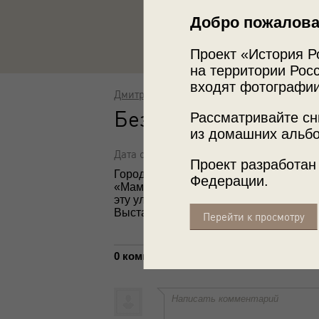
Добро пожалова
Проект «История Р
на территории Росс
входят фотографии
Дмитрий Галеев
Без названия
Рассматривайте сн
из домашних альбо
Дата съемки: 1940-е
Проект разработан
Город Калининград до 4 мая 1946 наз
Федерации.
«Мамочка, узнаёшь улицу, на которой
эту улицу – она ждёт тебя! Дмитрий».
Выставка
«Память на обороте»
с этой
Перейти к просмотру
0 комментариев
Написать комментарий