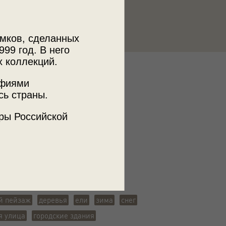
мков, сделанных
999 год. В него
х коллекций.
к
афиями
олдинг «Каскад»
сь страны.
ры Российской
ъемки
инград
й пейзаж
деревья
ели
зима
снег
я улица
городские здания