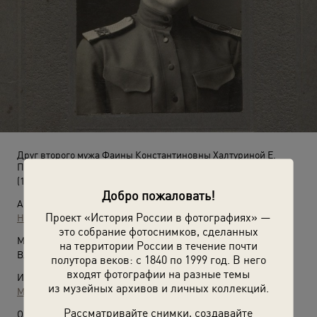
Друг второго мужа Фаины Константиновны Халтуриной Е.
Попов в военной форме
(1910 год)
Добро пожаловать!
Автор:
Проект «История России в фотографиях» —
Неизвестный автор
это собрание фотоснимков, сделанных
Место съемки:
на территории России в течение почти
Владимирская губ., г. Муром
полутора веков: с 1840 по 1999 год. В него
входят фотографии на разные темы
Источники:
из музейных архивов и личных коллекций.
Муромский историко-художественный музей
Рассматривайте снимки, создавайте
О фотографии: