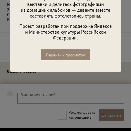
выставки и делитесь фотографиями
На обороте надпись в стихах: «Вот товарищ на память тебе/
из домашних альбомов — давайте вместе
Знак крепкой любви и признанья/ Одна лишь просьба к тебе/
Сохрани обо мне воспоминанье./ Е. Попов».
составлять фотолетопись страны.
Выставка
«Память на обороте»
с этой фотографией.
Проект разработан при поддержке Яндекса
и Министерства культуры Российской
Федерации.
Расскажите друзьям об этом фото
Перейти к просмотру
0 комментариев
Рекомендовать
Отправить
как описание