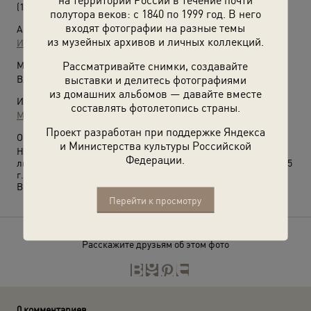
(1925 год)
полутора веков: с 1840 по 1999 год. В него
входят фотографии на разные темы
Автор:
из музейных архивов и личных коллекций.
И. Гришаков
Рассматривайте снимки, создавайте
Место съемки:
выставки и делитесь фотографиями
Владимирская губ., г. Муром
из домашних альбомов — давайте вместе
Источники:
составлять фотолетопись страны.
Муромский историко-художественный музей
Проект разработан при поддержке Яндекса
О фотографии:
и Министерства культуры Российской
На обороте надпись: «И помнит сердце сумрак страданий
Федерации.
людских, веруй в лучшие, светлые дни. К. Ларионова 18/XII-25
г. Варе Стуловой на память».
Выставка
«Память на обороте»
с этой фотографией.
Перейти к просмотру
Расскажите друзьям об этом фото
0 комментариев