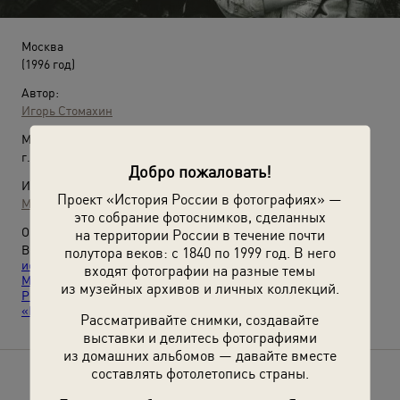
Москва
(1996 год)
Автор:
Игорь Стомахин
Место съемки:
г. Москва
Добро пожаловать!
Источники:
Проект «История России в фотографиях» —
МАММ / МДФ
это собрание фотоснимков, сделанных
О фотографии:
на территории России в течение почти
Выставки
«Влюбленные»
,
«Самые нежные, страстные и
полутора веков: с 1840 по 1999 год. В него
искренние поцелуи»
,
«Стиль 90-х»
,
«Звук идет!
входят фотографии на разные темы
Магнитофоны»
и видео
«Про любовь»
,
«Роберт
из музейных архивов и личных коллекций.
Рождественский. "Все начинается с любви"»
,
«Рок»
,
«Поцелуй»
с этой фотографией.
Рассматривайте снимки, создавайте
выставки и делитесь фотографиями
из домашних альбомов — давайте вместе
составлять фотолетопись страны.
Расскажите друзьям об этом фото