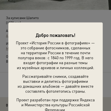
За кулисами Шапито
(1979 год)
Автор:
Добро пожаловать!
Александр Рубашкин
Проект «История России в фотографиях» —
Источники:
это собрание фотоснимков, сделанных
МАММ / МДФ
на территории России в течение почти
О фотографии:
полутора веков: с 1840 по 1999 год. В него
Выставка
«10 лучших фотографий цирка»
с этим снимком.
входят фотографии на разные темы
из музейных архивов и личных коллекций.
Рассматривайте снимки, создавайте
выставки и делитесь фотографиями
Расскажите друзьям об этом фото
из домашних альбомов — давайте вместе
составлять фотолетопись страны.
Проект разработан при поддержке Яндекса
и Министерства культуры Российской
0 комментариев
Федерации.