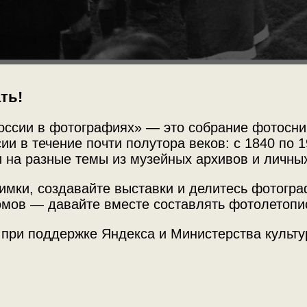
Источни
ть!
Динамо» — «Арсенал»
МАММ /
оссии в фотографиях» — это собрание фотосни
ии в течение почти полутора веков: с 1840 по 1
тографий»
и
«Все на матч!»
с этой
 на разные темы из музейных архивов и личны
Место с
Великобр
имки, создавайте выставки и делитесь фотогр
Стадион
мов — давайте вместе составлять фотолетопи
 при поддержке Яндекса и Министерства культу
де­ла­но пе­ред мат­чем с "Ар­се­на­лом", 21 но­яб­ря
р­тен­сен, 12' и 35' Рук, 38' Голы Боб­ров, 1', 63'
Теги
­ди­он: Уайт Харт Лейн, Лон­дон Зри­те­лей: 55 000
репорта
зрители