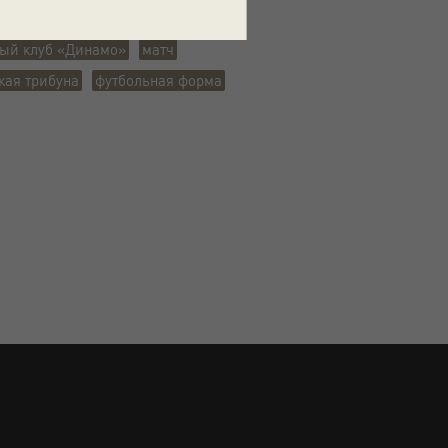
фы
флаг
футбол
стадион
ый клуб «Динамо»
матч
кая трибуна
футбольная форма