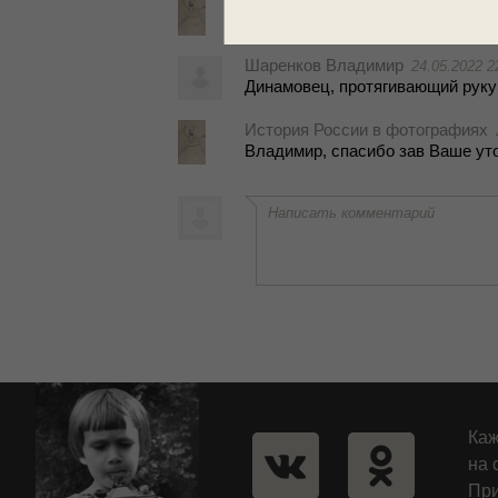
История России в фотографиях
Ви­та­лий, спа­си­бо за по­дроб­ный 
Шаренков Владимир
24.05.2022 2
Ди­на­мо­вец, про­тя­ги­ва­ю­щий ру
История России в фотографиях
Вла­ди­мир, спа­си­бо зав Ваше уто
Написать комментарий
Каж
на 
При