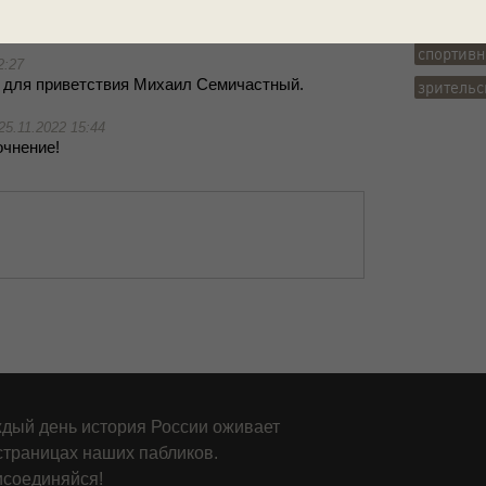
30.11.2020 18:03
фотогра
ком­мен­та­рий, ис­пра­вим!
спортивн
2:27
ку для при­вет­ствия Ми­ха­ил Се­ми­част­ный.
зрительс
25.11.2022 15:44
ч­не­ние!
дый день история России оживает
страницах наших пабликов.
соединяйся!