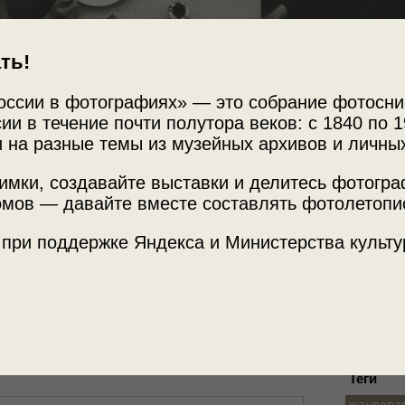
ть!
оссии в фотографиях» — это собрание фотосни
ии в течение почти полутора веков: с 1840 по 1
 на разные темы из музейных архивов и личны
Источни
имки, создавайте выставки и делитесь фотогр
я
мов — давайте вместе составлять фотолетопи
МАММ /
 при поддержке Яндекса и Министерства культу
 общепита»
,
«Суп насущный»
,
«1932-й. До и
Место с
ыв!»
,
«Эксперименты с ракурсом 1920–1930-
г. Москв
Теги
жанрова