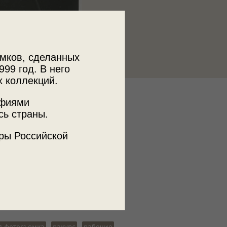
мков, сделанных
999 год. В него
х коллекций.
к
афиями
сь страны.
 МДФ
ры Российской
ъемки
а
я фотосъемка
ракурс
рабочие