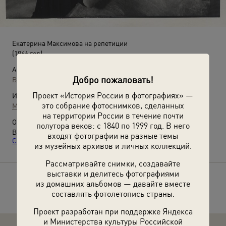
Екатерина Максимова на репетиции
(1966 год)
Автор:
Добро пожаловать!
Владислав Микоша
Проект «История России в фотографиях» —
Источники:
это собрание фотоснимков, сделанных
МАММ / МДФ
на территории России в течение почти
О фотографии:
полутора веков: с 1840 по 1999 год. В него
Выставка
«Екатерина Максимова. "Самая молодая прима.
входят фотографии на разные темы
Самая юная Жизель"»
с этой фотографией.
из музейных архивов и личных коллекций.
Рассматривайте снимки, создавайте
выставки и делитесь фотографиями
Расскажите друзьям об этом фото
из домашних альбомов — давайте вместе
составлять фотолетопись страны.
Проект разработан при поддержке Яндекса
и Министерства культуры Российской