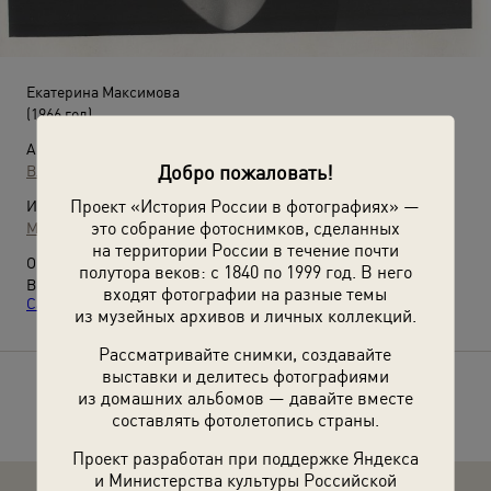
Екатерина Максимова
(1966 год)
Автор:
Добро пожаловать!
Владислав Микоша
Проект «История России в фотографиях» —
Источники:
это собрание фотоснимков, сделанных
МАММ / МДФ
на территории России в течение почти
О фотографии:
полутора веков: с 1840 по 1999 год. В него
Выставка
«Екатерина Максимова. "Самая молодая прима.
входят фотографии на разные темы
Самая юная Жизель"»
с этой фотографией.
из музейных архивов и личных коллекций.
Рассматривайте снимки, создавайте
выставки и делитесь фотографиями
Расскажите друзьям об этом фото
из домашних альбомов — давайте вместе
составлять фотолетопись страны.
Проект разработан при поддержке Яндекса
и Министерства культуры Российской