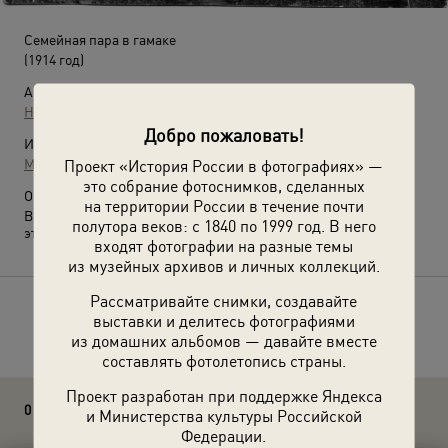
Семейная пара в гамаке
(1914 год)
Автор:
Неизвестный автор
Добро пожаловать!
Источники:
МАММ / МДФ
Проект «История России в фотографиях» —
это собрание фотоснимков, сделанных
О фотографии:
на территории России в течение почти
Выставки
«10 фотографий в гамаке»
и
«Супруги ХХ века»
с
полутора веков: с 1840 по 1999 год. В него
этой фотографией.
входят фотографии на разные темы
из музейных архивов и личных коллекций.
Рассматривайте снимки, создавайте
Расскажите друзьям об этом фото
выставки и делитесь фотографиями
из домашних альбомов — давайте вместе
составлять фотолетопись страны.
Проект разработан при поддержке Яндекса
0 комментариев
и Министерства культуры Российской
Федерации.