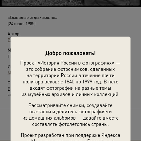
«Бывалые отдыхающие»
(24 июля 1985)
Автор:
Владимир Соколаев
Место съемки:
Добро пожаловать!
Прокопьевский р-н
Проект «История России в фотографиях» —
Источники:
это собрание фотоснимков, сделанных
МАММ / МДФ
на территории России в течение почти
полутора веков: с 1840 по 1999 год. В него
О фотографии:
входят фотографии на разные темы
Выставка
«10 лучших фотографий с татуировками»
с этим
из музейных архивов и личных коллекций.
снимком.
Рассматривайте снимки, создавайте
выставки и делитесь фотографиями
из домашних альбомов — давайте вместе
Расскажите друзьям об этом фото
составлять фотолетопись страны.
Проект разработан при поддержке Яндекса