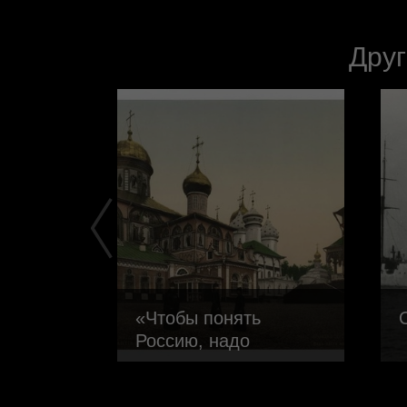
Друг
«Чтобы понять
Россию, надо
сти
понять Лавру…»