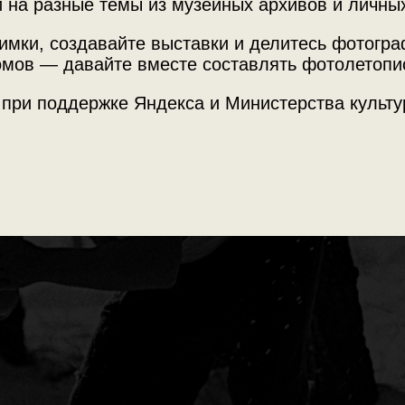
 на разные темы из музейных архивов и личны
быть здоров»
имки, создавайте выставки и делитесь фотогр
мов — давайте вместе составлять фотолетопи
аливание – фотографии с разными проявлениями здорового обра
 при поддержке Яндекса и Министерства культу