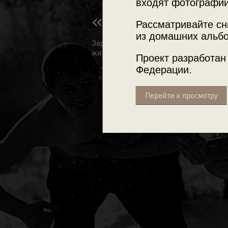
входят фотографии
«Если хочешь 
Рассматривайте сн
из домашних альбо
Зарядки, бани, солнечные ванны, зак
жизни.
Проект разработан
Федерации.
Перейти к просмотру