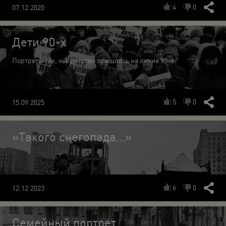
4
0
07.12.2020
Дети 90-х
Портреты тех, чье детство пришлось на лихие 90-е.
5
0
15.09.2025
«Такого снегопада...»
6
0
12.12.2023
Семейный портрет