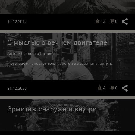
13
0
10.12.2019
С мыслью о вечном двигателе
Автор: Горленко Наталья
Фотографии энергетиков и систем выработки энергии.
4
0
21.12.2023
Эрмитаж снаружи и внутри