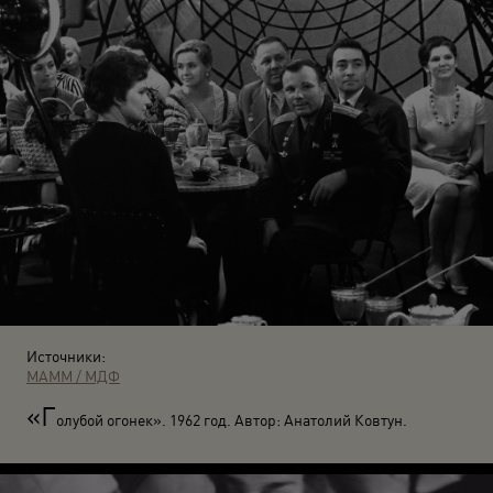
Источники:
МАММ / МДФ
«Г
олубой огонек». 1962 год. Автор: Анатолий Ковтун.