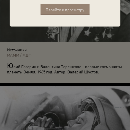
Перейти к просмотру
Источники:
МАММ / МДФ
Ю
рий Гагарин и Валентина Терешкова – первые космонавты
планеты Земля. 1965 год. Автор: Валерий Шустов.