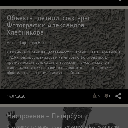
Объекты, детали, фактуры.
Фотографии Александра
Хлебникова
Автор: Горленко Наталья
Движение «Новой вещественности», возникшее в Германии в
1920-х, распространилось и на мировую фотографию. В
противоположность сложным образам и эмоциональной
живописности пикториалистов, «новые вещественники»
обратились к чистому объекту на нейтра...
5
0
14.07.2020
Настроение – Петербург
Очарование, тайна, волнующая сумрачность. Все то, за что мы