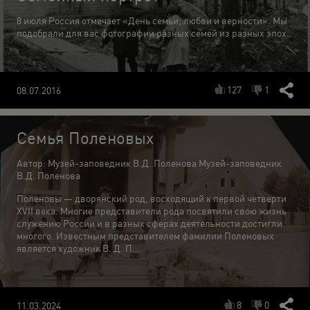
8 июля Россия отмечает «День семьи, любви и верности». Мы
подобрали для вас фотографии разных семей из разных эпох.
127
1
08.07.2016
Семья Поленовых
Автор: Музей-заповедник В.Д. Поленова Музей-заповедник
В.Д. Поленова
Поленовы — дворянский род, восходящий к первой четверти
XVII века. Многие представители рода посвятили свою жизнь
служению России и в разных сферах деятельности достигли
многого. Известным представителем фамилии Поленовых
является художник В. Д. П...
8
0
11.03.2024