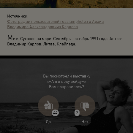
Источники:
Фотографии пользователей russiainphoto.ru
Архив
Владимира Александровича Карлова
М
итя Суханов на море. Сентябрь – октябрь 1991 года. Автор:
Владимир Карлов. Литва, Клайпеда.
Вы посмотрели выставку
««А я в воду войду»»
Вам понравилось?
44
2
Да
Нет