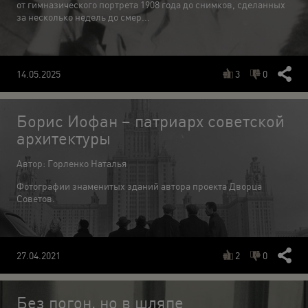
от гимназического портрета 1908 года до снимков, сделанных
за несколько недель до смер...
3
0
14.05.2025
Борис Иофан – патриарх советской
архитектуры
Автор: Горленко Наталья
Фотографии знаменитых зданий автора проекта Дворца
Советов.
2
0
27.04.2021
Без погон, но в шляпе