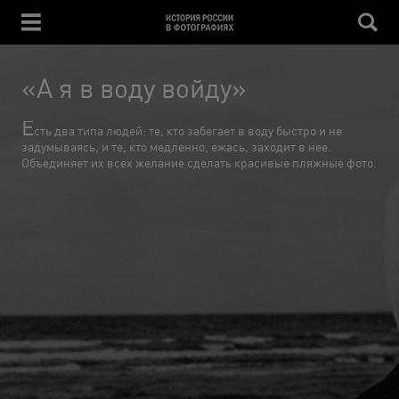
«А я в воду войду»
Е
сть два типа людей: те, кто забегает в воду быстро и не
задумываясь, и те, кто медленно, ежась, заходит в нее.
Объединяет их всех желание сделать красивые пляжные фото.