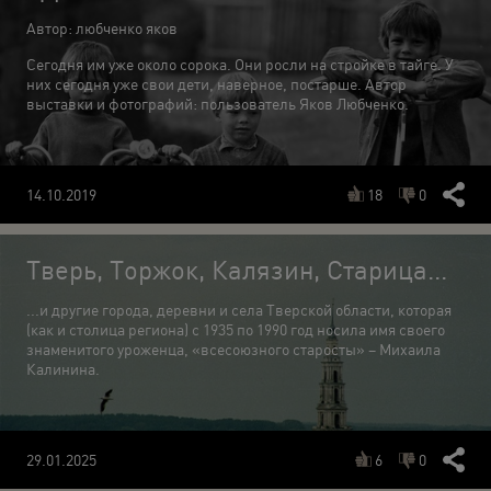
Автор: любченко яков
Сегодня им уже около сорока. Они росли на стройке в тайге. У
них сегодня уже свои дети, наверное, постарше. Автор
выставки и фотографий: пользователь Яков Любченко.
18
0
14.10.2019
Тверь, Торжок, Калязин, Старица...
...и другие города, деревни и села Тверской области, которая
(как и столица региона) с 1935 по 1990 год носила имя своего
знаменитого уроженца, «всесоюзного старосты» – Михаила
Калинина.
6
0
29.01.2025