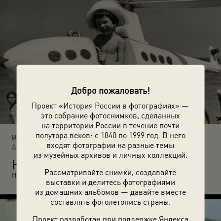
Добро пожаловать!
Проект «История России в фотографиях» —
это собрание фотоснимков, сделанных
на территории России в течение почти
полутора веков: с 1840 по 1999 год. В него
Источники:
входят фотографии на разные темы
Архив Разиных
из музейных архивов и личных коллекций.
Н
а память об отдыхе в Анапе. Июнь – август 1969 года.
Рассматривайте снимки, создавайте
Неизвестный автор.
выставки и делитесь фотографиями
из домашних альбомов — давайте вместе
составлять фотолетопись страны.
Проект разработан при поддержке Яндекса