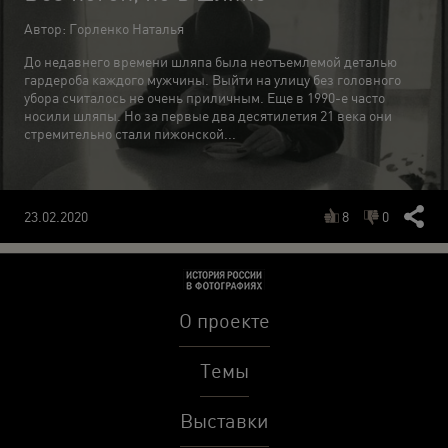
Автор: Горленко Наталья
До недавнего времени шляпа была неотъемлемой деталью
гардероба каждого мужчины. Выйти на улицу без головного
убора считалось не очень приличным. Еще в 1990-е часто
носили шляпы. Но за первые два десятилетия 21 века они
стремительно стали пижонской...
8
0
23.02.2020
О проекте
Темы
Выставки