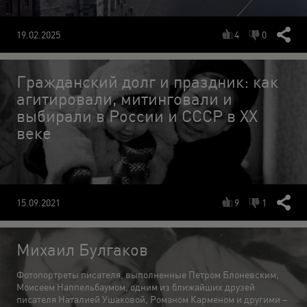
4
0
19.02.2025
Гражданский долг и праздник: как
агитировали, митинговали и
выбирали в России и СССР в ХХ
веке
9
1
15.09.2021
Михаил Булгаков
Фотопортреты писателя, выполненные Петром Блоневским,
Моисеем Наппельбаумом, одним из ближайших друзей
писателя Наталией Ушаковой, Романом Карменом и другими –