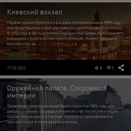
Киевский вокзал
Первое здание Брянского вокзала построили еще в 1899 году,
оно представляло собой деревянное одноэтажное сооружение.
В 1912 году в честь столетия Бородинской битвы было принято
решение о строительстве нового вокзала. Проект заказали
московскому ар...
8
0
17.02.2023
Оружейная палата. Сокровища
империи
Оружейная палата как музей была открыта в 1806 году для
дворян и купцов. Общедоступным он стал после революции.
Основу коллекции составляют предметы, хранившиеся в
царской казне и патриаршей ризнице.