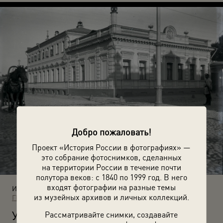
Добро пожаловать!
Проект «История России в фотографиях» —
это собрание фотоснимков, сделанных
на территории России в течение почти
полутора веков: с 1840 по 1999 год. В него
входят фотографии на разные темы
Источники:
из музейных архивов и личных коллекций.
ГМИИ им. А. С. Пушкина
У
Рассматривайте снимки, создавайте
гол Малой Дмитровки и Успенского переулка. 1899–1906