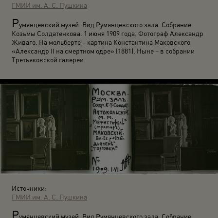
ГМИИ им. А. С. Пушкина
Р
умянцевский музей. Вид Румянцевского зала. Собрание
Козьмы Солдатенкова. 1 июня 1909 года. Фотограф Александр
Живаго. На мольберте – картина Константина Маковского
«Александр II на смертном одре» (1881). Ныне – в собрании
Третьяковской галереи.
Источники:
ГМИИ им. А. С. Пушкина
Р
умянцевский музей. Вид Румянцевского зала. Собрание