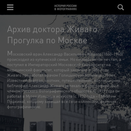
Архив доктора Живаго.
Прогулка по Москве
М
осковский врач Александр Васильевич Живаго (1860–1940)
происходил из купеческой семьи. Но коммерсантом не стал, а
поступил в Императорский Московский Университет на
медицинский факультет, который закончил в 1886 году.
Живаго проработал врачом Голицынской больницы 30 лет.
Известный театрал, охотник, путешественник, коллекционер,
библиофил Александр Живаго увлекался фотографией, был
членом Русского Фотографического общества. С 1919 года он
работал в Музее Изящных искусств (с 1932 года – ГМИИ им.
Пушкина), которому завещал все свои коллекции, включая
фотографическую.