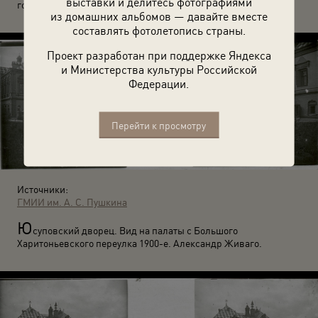
выставки и делитесь фотографиями
годы. Фотограф Борис Востряков.
из домашних альбомов — давайте вместе
составлять фотолетопись страны.
Проект разработан при поддержке Яндекса
и Министерства культуры Российской
Федерации.
Перейти к просмотру
Источники:
ГМИИ им. А. С. Пушкина
Ю
суповский дворец. Вид на палаты с Большого
Харитоньевского переулка 1900-е. Александр Живаго.