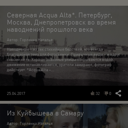
Северная Aсqua Alta*. Петербург,
Москва, Днепропетровск во время
наводнений прошлого века
Автор: Горленко Наталья
Наводнение – из тех стихийные бедствий, что всегда
благодарная тема для фотосъемки. Привычные виды – и вдруг
совсем не те. Хорошо знакомые улицы покрываются водой,
движение останавливается, зрители замирают, фотограф
действует. *Acqua Alta –...
32
0
25.04.2017
Из Куйбышева в Самару
Автор: Горленко Наталья