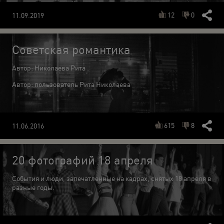
12
0
11.09.2019
Советская романтика
Автор: Николаева Рита
Автор: пользователь Рита Николаева
615
8
11.06.2016
20 фотографий 18 апреля
События и люди, запечатленные на кадрах, снятых 18 апреля в
разные годы.