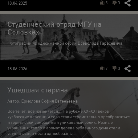
5
0
18.04.2025
Студенческий отряд МГУ на
Соловках
Фотографии из одноименной серии Всеволода Тарасевича.
7
0
18.06.2026
Ушедшая старина
Автор: Ермолова София Евгеньевна
Все течет, все изменяется... На рубеже XX–XXI веков
кузбасские деревни и села стали стремительно преображаться
и терять свой самобытный уникальный облик. Резные
украшения, тепло и аромат дерева рубленного дома стали
уступать свои места однообразны...