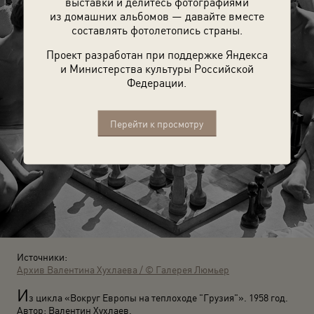
выставки и делитесь фотографиями
из домашних альбомов — давайте вместе
составлять фотолетопись страны.
Проект разработан при поддержке Яндекса
и Министерства культуры Российской
Федерации.
Перейти к просмотру
Источники:
Архив Валентина Хухлаева / © Галерея Люмьер
И
з цикла «Вокруг Европы на теплоходе "Грузия"». 1958 год.
Автор: Валентин Хухлаев.