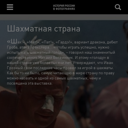
Шахматная страна
«Ш
ах!», «Мат!», «Пат!», «Гардэ!», вариант дракона, дебют
Гроба, атака Тракслера... «Чтобы играть успешно, нужно
испытывать шахматный голод», – говорил наш знаменитый
соотечественник Михаил Ботвинник. И этому «голоду» в
нашей стране уже более тысячи лет. Утверждают, что Иван
Грозный свои последние часы провел за игрой в шахматы.
Как бы то ни было, самую читающую в мире страну по праву
можно назвать и одной из самых шахматных, чему и
посвящена эта выставка.