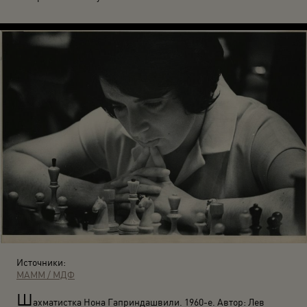
Источники:
МАММ / МДФ
Ш
ахматистка Нона Гаприндашвили. 1960-е. Автор: Лев