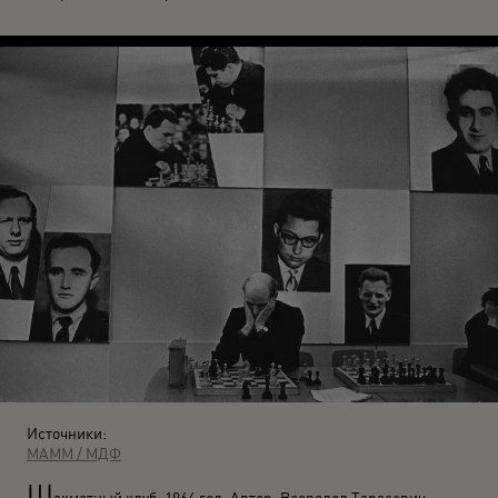
Источники:
МАММ / МДФ
Ш
ахматный клуб. 1964 год. Автор: Всеволод Тарасевич.