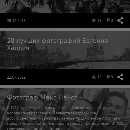
11
0
20.12.2018
20 лучших фотографий Евгения
Халдея
12
0
22.07.2022
Фотограф Макс Пенсон
С 1917 года Макс Пенсон работал в Узбекистане в Отделе
народного образования. В качестве награды «за
добросовестный и самоотверженный труд» Пенсон получил от
городских властей фотоаппарат и увлекся фотосъемкой. В 1925
году начал заниматься фоторе...