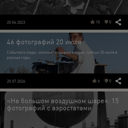
10
0
20.04.2023
46 фотографий 20 июля
События и люди, запечатленные на кадрах, снятых 20 июля в
разные годы.
6
0
20.07.2026
«На большом воздушном шаре». 15
фотографий с аэростатами