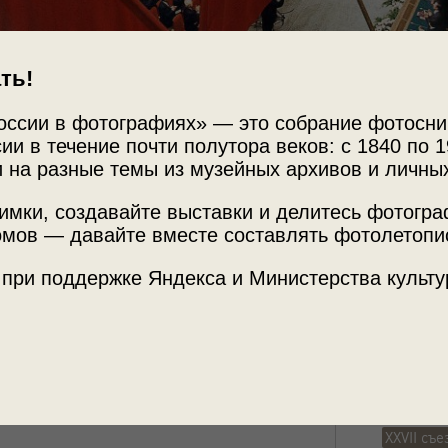
ть!
оссии в фотографиях» — это собрание фотосни
ии в течение почти полутора веков: с 1840 по 1
Источни
С
 на разные темы из музейных архивов и личны
МАММ /
имки, создавайте выставки и делитесь фотогр
986
мов — давайте вместе составлять фотолетопи
Место с
СР на пороге перемен»
и
«Яркие моменты»
 при поддержке Яндекса и Министерства культу
в»
с этим снимком.
г. Москв
Теги
репорта
XXVII съ