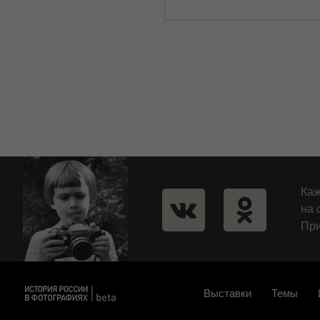
Каж
на 
При
Выставки
Темы