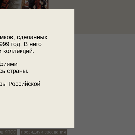
мков, сделанных
999 год. В него
к
х коллекций.
 МДФ
афиями
сь страны.
ъемки
ры Российской
а
ж
съемка с высокой точки
езд КПСС
президиум заседания