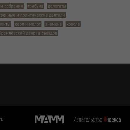
ум собрания
трибуна
делегаты
твенные и политические деятели
менты
серп и молот
знамена
кресла
Кремлевский дворец съездов
ru