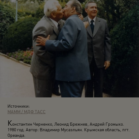
Источники:
МАММ / МДФ
ТАСС
К
онстантин Черненко, Леонид Брежнев, Андрей Громыко.
1980 год. Автор: Владимир Мусаэльян. Крымская область, пгт.
Ореанда.