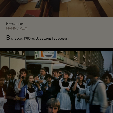
Источники:
МАММ / МДФ
В
классе. 1980-е. Всеволод Тарасевич.