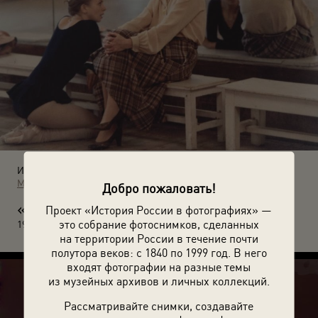
Источники:
МАММ / МДФ
Добро пожаловать!
«С
Проект «История России в фотографиях» —
овет наставника». Галина Уланова и Людмила Семеняка.
это собрание фотоснимков, сделанных
1980 год. Автор: Александр Макаров. Москва.
на территории России в течение почти
полутора веков: с 1840 по 1999 год. В него
входят фотографии на разные темы
из музейных архивов и личных коллекций.
Рассматривайте снимки, создавайте