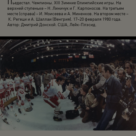
П
ьедестал. Чемпионы. XIII Зимние Олимпийские игры. На
верхней ступеньке – Н. Линичук и Г. Карпоносов. На третьем
месте (справа) – И. Моисеева и А. Миненков. На втором месте –
К. Регеци и А. Шаллаи (Венгрия). 17–20 февраля 1980 года.
Автор: Дмитрий Донской. США, Лейк-Плэсид.