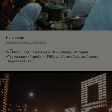
Источники:
Хроника семьи Ловковых
«Б
азар. "Еда!" Кайраккум (Ленинабад)». Из серии
«Туркестанский хребет». 1982 год. Автор: Спартак Ловков.
Таджикская ССР.