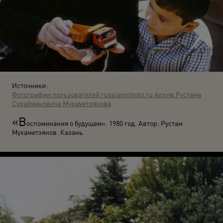
Источники:
Фотографии пользователей russiainphoto.ru
Архив Рустама
Сулеймановича Мухаметзянова
«В
оспоминания о будущем». 1980 год. Автор: Рустам
Мухаметзянов. Казань.