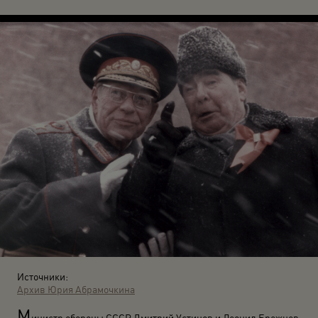
Источники:
Архив Юрия Абрамочкина
М
инистр обороны СССР Дмитрий Устинов и Леонид Брежнев