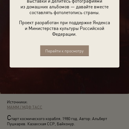
выставки и делитесь фотографиями
из домашних альбомов — давайте вместе
составлять фотолетопись страны.
Проект разработан при поддержке Яндекса
и Министерства культуры Российской
Федерации.
Перейти к просмотру
Источники:
МАММ / МДФ
ТАСС
С
тарт космического корабля. 1980 год. Автор: Альберт
Пушкарев. Казахская ССР, Байконур.