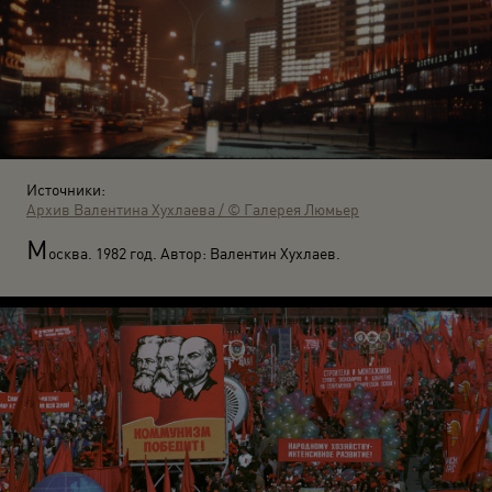
Источники:
Архив Валентина Хухлаева / © Галерея Люмьер
М
осква. 1982 год. Автор: Валентин Хухлаев.