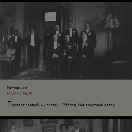
Источники:
МАММ / МДФ
П
ортрет свадебных гостей. 1909 год. Неизвестный автор.