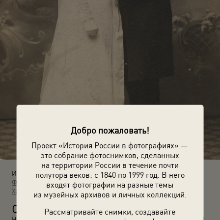
Добро пожаловать!
Проект «История России в фотографиях» —
это собрание фотоснимков, сделанных
на территории России в течение почти
Источники:
полутора веков: с 1840 по 1999 год. В него
Фотографии пользователей russiainphoto.ru
Архив Марии
входят фотографии на разные темы
Хартанович
из музейных архивов и личных коллекций.
С
вадебная фотография: Гантимуровы. 1900–1905 годы.
Рассматривайте снимки, создавайте
Неизвестный автор. Предположительно, Забайкальский край,