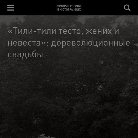
«Тили-тили тесто, жених и
невеста»: дореволюционные
свадьбы