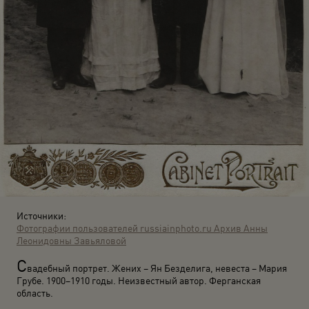
Источники:
Фотографии пользователей russiainphoto.ru
Архив Анны
Леонидовны Завьяловой
С
вадебный портрет. Жених – Ян Безделига, невеста – Мария
Грубе. 1900–1910 годы. Неизвестный автор. Ферганская
область.