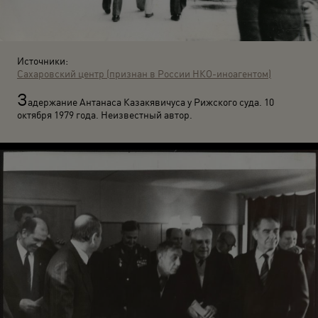
Источники:
Сахаровский центр (признан в России НКО-иноагентом)
З
адержание Антанаса Казакявичуса у Рижского суда. 10
октября 1979 года. Неизвестный автор.