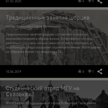
4
0
07.02.2025
Традиционные занятия шорцев
Автор: Ермолова София Евгеньевна
Традиционные занятия шорцев составляют основу их
жизнеобеспечения и образа жизни. Естественно, что род
деятельности очень сильно зависит от места обитания, и
окружающая среда оказывает огромное влияние. Фотографии
из собрания музея-заповедника «То...
6
1
10.06.2019
Студенческий отряд МГУ на
Соловках
Фотографии из одноименной серии Всеволода Тарасевича.