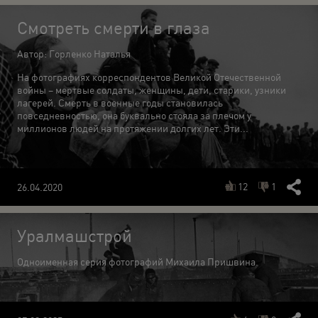
Смотреть смерти в глаза
Автор: Горленко Наталья
На фотографиях корреспондентов Великой Отечественной
войны – мертвые солдаты, женщины, дети, старики, узники
лагерей. Смерть в военные годы становилась
повседневностью, она буквально стояла за плечом у
миллионов людей на протяжении долгих лет. Эти...
12
1
26.04.2020
Уралмашстрой
Одноименная серия фотографий Михаила Пришвина.